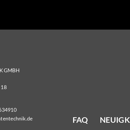
IK GMBH
 18
8634910
FAQ
NEUIGK
tentechnik.de