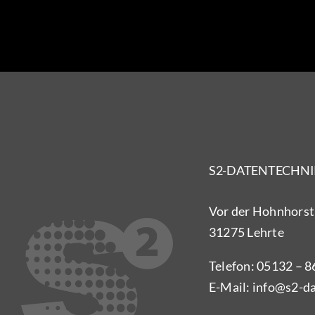
S2-DATENTECHN
Vor der Hohnhorst
31275 Lehrte
Telefon:
05132 – 
E-Mail:
info@s2-da